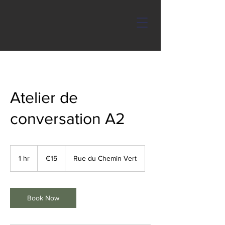
Atelier de
conversation A2
15
euros
1 hr
1
€15
Rue du Chemin Vert
h
Book Now